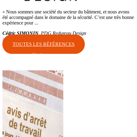
« Nous sommes une société du secteur du bâtiment, et nous avons
été accompagné dans le domaine de la sécurité. C’est une très bonne
expérience pour ...
Cédric SIMONIN
, PDG Redureau Design
> Voir tout l’avis
TOUTES LES RÉFÉRENCES
Les actualités
Arrêt de travail pour
maladie : un nouveau
formulaire papier
Cerfa obligatoire à
compter de juin 2025
25 février 2025
Selon le dernier rapport de
l’Assurance maladie sur la lutte
contre la fraude, le nombre de
fraudes liées aux avis d’arrêt de