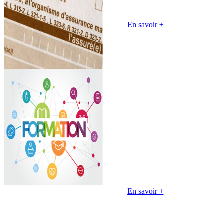
travail a considérablement
augmenté
En savoir +
En savoir +
Passeport de
prévention : un
nouveau calendrier de
déploiement
25 février 2025
Le Passeport de prévention,
destiné à renforcer la traçabilité
des formations en santé et
sécurité au travail et à améliorer
la prévention des risques
professionnels, sera
En savoir +
En savoir +