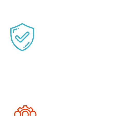
Notre équipe de professionnels RH hautement qualifiés
est dédiée à vous aider à recruter, développer et retenir les
meilleurs talents. Nous comprenons que
votre capital
humain est la clé de votre réussite.
HSE
maximale
Votre entreprise ne peut atteindre son plein potentiel que
dans un environnement sécurisé. Nous vous aidons à
mettre en place des pratiques et des politiques de
sécurité de pointe pour protéger vos employés et vos
actifs.