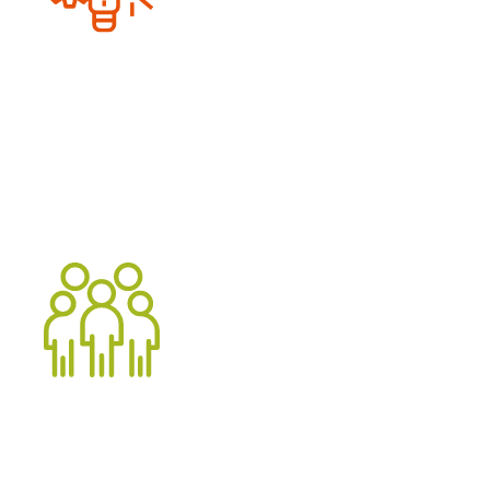
Performance
optimisée
Dans une véritable relation de partenariat, avec votre
entreprise, nous travaillons pour identifier des
opportunités d’amélioration et mettre en place des
stratégies efficaces
pour optimiser vos opérations et
augmenter la productivité.
Ressources humaines
d'exception