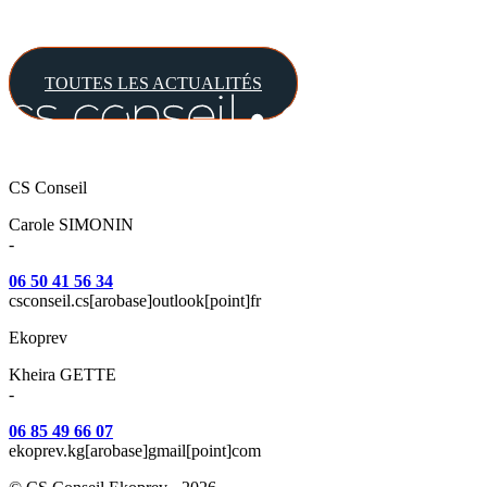
TOUTES LES ACTUALITÉS
CS Conseil
Carole SIMONIN
-
06 50 41 56 34
csconseil.cs[arobase]outlook[point]fr
Ekoprev
Kheira GETTE
-
06 85 49 66 07
ekoprev.kg[arobase]gmail[point]com